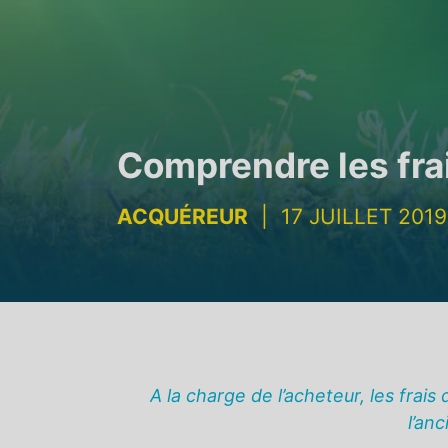
Comprendre les frai
ACQUÉREUR
|
17 JUILLET 2019
A la charge de l’acheteur, les frai
l’an