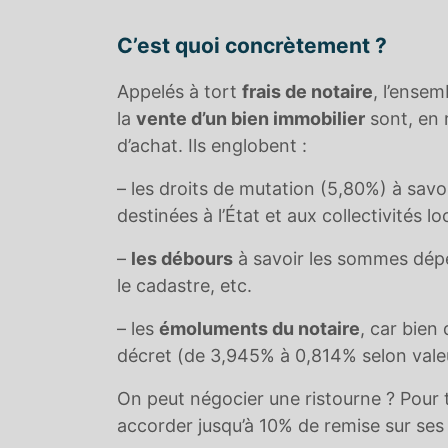
C’est quoi concrètement ?
Appelés à tort
frais de notaire
, l’ensem
la
vente d’un bien immobilier
sont, en 
d’achat. Ils englobent :
– les droits de mutation (5,80%) à savoi
destinées à l’État et aux collectivités lo
–
les débours
à savoir les sommes dépen
le cadastre, etc.
– les
émoluments du notaire
, car bien
décret (de 3,945% à 0,814% selon valeu
On peut négocier une ristourne ?
Pour 
accorder jusqu’à 10% de remise sur se