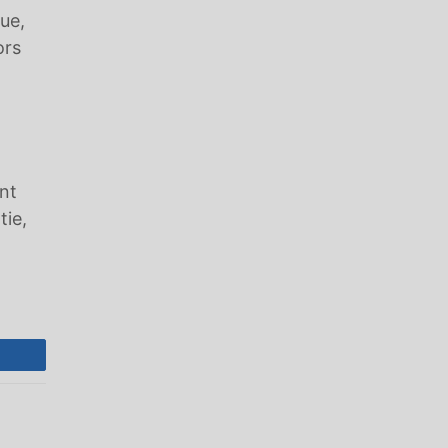
que,
ors
nt
tie,