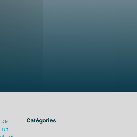
Catégories
 de
z un