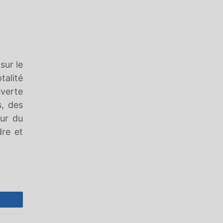
sur le
talité
uverte
s, des
eur du
dre et