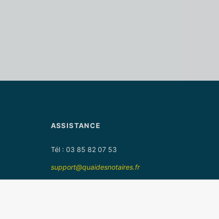
ASSISTANCE
Tél : 03 85 82 07 53
support@quaidesnotaires.fr
Nous contacter
Questions fréquentes