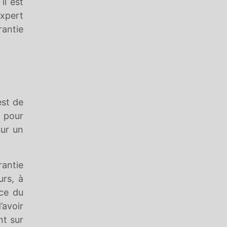
il est
expert
rantie
est de
r pour
sur un
rantie
urs, à
nce du
’avoir
nt sur